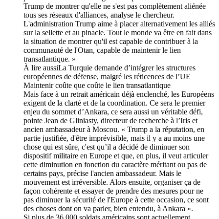
Trump de montrer qu'elle ne s'est pas complètement aliénée
tous ses réseaux d'alliances, analyse le chercheur.
L'administration Trump aime à placer alternativement les alliés
sur la sellette et au pinacle. Tout le monde va être en fait dans
la situation de montrer qu'il est capable de contribuer à la
communauté de l'Otan, capable de maintenir le lien
transatlantique. »
À lire aussiLa Turquie demande d’intégrer les structures
européennes de défense, malgré les réticences de l’UE
Maintenir coûte que coûte le lien transatlantique
Mais face à un retrait américain déjà enclenché, les Européens
exigent de la clarté et de la coordination. Ce sera le premier
enjeu du sommet d’Ankara, ce sera aussi un véritable défi,
pointe Jean de Gliniasty, directeur de recherche à l’Iris et
ancien ambassadeur à Moscou. « Trump a la réputation, en
partie justifiée, d'être imprévisible, mais il y a au moins une
chose qui est sûre, c'est qu’il a décidé de diminuer son
dispositif militaire en Europe et que, en plus, il veut articuler
cette diminution en fonction du caractère méritant ou pas de
certains pays, précise l'ancien ambassadeur. Mais le
mouvement est irréversible. Alors ensuite, organiser ça de
façon cohérente et essayer de prendre des mesures pour ne
pas diminuer la sécurité de l'Europe à cette occasion, ce sont
des choses dont on va parler, bien entendu, à Ankara ».
Si plus de 36 000 soldats américains sont actuellement