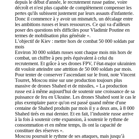
depuis le début d'année, le recrutement russe patine, voire
décroît et n'est plus capable de complètement compenser les
pertes qu'ils subissent justement par leurs assauts d'infanterie.
Donc il commence à y avoir un mismatch, un décalage entre
les ambitions russes et leurs ressources. Ce qui va d'ailleurs
poser des questions très difficiles pour Vladimir Poutine en
termes de mobilisation plus générale ».
L’objectif de Kiev : mettre hors de combat 50 000 soldats par
mois
Environ 30 000 soldats russes sont chaque mois mis hors de
combat, un chiffre à peu près équivalent à celui du
recrutement. Et grâce à ses drones FPV, l’état-major ukrainien
dit vouloir atteindre une attrition de 50 000 soldats par mois.
Pour tenter de conserver l’ascendant sur le front, note Vincent
Tourret, Moscou mise sur une production toujours plus
massive de drones Shahed et de missiles, « La production
russe est à même aujourd'hui de soutenir une croissance de sa
puissance de feu en Ukraine. Les drones Shahed sont le cas le
plus exemplaire parce qu'on est passé quand même d'une
centaine de Shahed produits par mois il y a deux ans, à 8 000
Shahed tirés en mai dernier. Et en fait, l’industrie russe arrive
à la fois à soutenir cette expansion, à soutenir le rythme de
consommation et en même temps, ils ont la capacité de
constituer des réserves ».
Moscou poursuit le rythme de ses attaques, mais jusqu’à