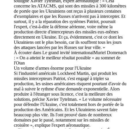
souligne Xavier Tytelman, expert aéronautique : « Cela
concerne les ATACMS, qui sont des missiles à 300 kilomètres
de portée que les Ukrainiens ont reçus à plusieurs centaines
d'exemplaires et que les Russes n'arrivent pas à intercepter. Et
surtout, il y a la réparation des systèmes Patriot, poursuit
l'expert, c'est-à-dire la défense aérienne, voire même la
production directe d'intercepteurs des missiles eux-mêmes
directement en Ukraine. Et ça, évidemment, c'est ce dont les
Ukrainiens ont le plus besoin, car ils souffrent tous les jours
des attaques lancées par les Russes sur leur ville. »
À écouter dans Le grand invité internationalMuriel Domenach
: « On a atteint le meilleur résultat possible » au sommet de
l'Otan
Un volume d'armes énorme pour l'Ukraine
Si l'industriel américain Lockheed Martin, qui produit les
missiles intercepteurs Patriot, s'est engagé à tripler sa
production, les usines américaines risquent pourtant d'avoir du
mal à suivre le rythme d'une demande exponentielle. Alors
produire à l'étranger sous licence, c'est la meilleure des
solutions, précise Xavier Tytelman. « Le volume nécessaire
pour défendre l'Ukraine, c'est totalement hors de portée de la
production des Américains. Et les Ukrainiens savent faire
beaucoup plus vite. Ils l'ont prouvé dans de nombreux
domaines par le passé, notamment sur les missiles de
croisière », explique l'expert aéronautique.