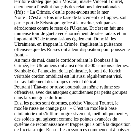
territoire stratégique pour Moscou, insiste Vincent Tourret,
chercheur à l'Institut français des relations internationales
(Ifri) : « La Crimée, c'est le porte-avions sur la mer
Noire ! C'est à la fois une base de lancement de frappes, soit
par le port de Sébastopol grâce à la marine, soit par ses
aérodromes contre le reste de l'Ukraine. Et c'est en fait une
immense tour de guet avec énormément de sites radars et un
important PC de transmissions également. Donc là, les
Ukrainiens, en frappant la Crimée, fragilisent la puissance
offensive que les Russes ont à leur disposition pour pousser le
front. »
Au mois de mai, dans le corridor reliant le Donbass à la
Crimée, les Ukrainiens ont ainsi détruit 200 camions-citernes.
Symbole de l’annexion de la péninsule, le pont de Kertch,
véritable cordon ombilical est lui aussi régulièrement visé.
Le ravitaillement des troupes devient délicat
Pourtant l’État-major russe poursuit au même rythme ses
offensives, avec des attaques quotidiennes par petits groupes
dans la zone grise du front.
Et si les pertes sont énormes, précise Vincent Tourret, le
modèle russe ne change pas : « C’est un modèle à base
d'infanterie qui s'infiltre progressivement, méthodiquement »,
des soldats qui agissent comme les pointes avancées du
système de reconnaissance et frappes qu'ils ont à la disposition
de l’« état-major Russe. Les ressources commencent à baisser