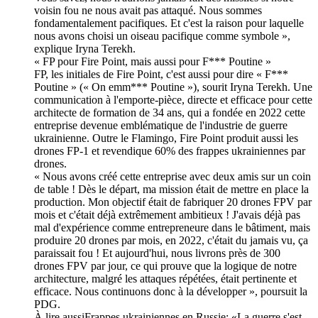
voisin fou ne nous avait pas attaqué. Nous sommes
fondamentalement pacifiques. Et c'est la raison pour laquelle
nous avons choisi un oiseau pacifique comme symbole »,
explique Iryna Terekh.
« FP pour Fire Point, mais aussi pour F*** Poutine »
FP, les initiales de Fire Point, c'est aussi pour dire « F***
Poutine » (« On emm*** Poutine »), sourit Iryna Terekh. Une
communication à l'emporte-pièce, directe et efficace pour cette
architecte de formation de 34 ans, qui a fondée en 2022 cette
entreprise devenue emblématique de l'industrie de guerre
ukrainienne. Outre le Flamingo, Fire Point produit aussi les
drones FP-1 et revendique 60% des frappes ukrainiennes par
drones.
« Nous avons créé cette entreprise avec deux amis sur un coin
de table ! Dès le départ, ma mission était de mettre en place la
production. Mon objectif était de fabriquer 20 drones FPV par
mois et c'était déjà extrêmement ambitieux ! J'avais déjà pas
mal d'expérience comme entrepreneure dans le bâtiment, mais
produire 20 drones par mois, en 2022, c'était du jamais vu, ça
paraissait fou ! Et aujourd'hui, nous livrons près de 300
drones FPV par jour, ce qui prouve que la logique de notre
architecture, malgré les attaques répétées, était pertinente et
efficace. Nous continuons donc à la développer », poursuit la
PDG.
À lire aussiFrappes ukrainiennes en Russie: «La guerre s'est