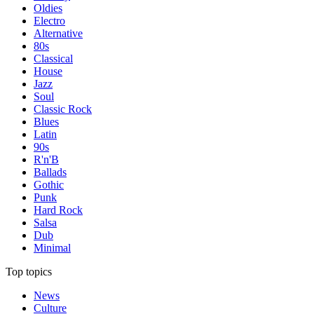
Oldies
Electro
Alternative
80s
Classical
House
Jazz
Soul
Classic Rock
Blues
Latin
90s
R'n'B
Ballads
Gothic
Punk
Hard Rock
Salsa
Dub
Minimal
Top topics
News
Culture