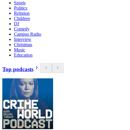
Sports
Politics
Religion
Children
DJ
Comedy
Campus Radio
Interview
Christmas
Music
Education
Top podcasts