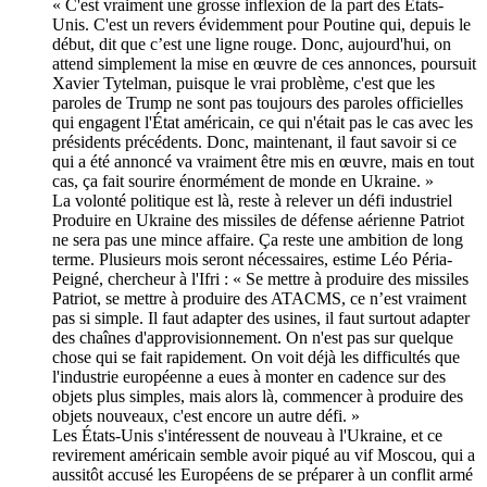
« C'est vraiment une grosse inflexion de la part des États-
Unis. C'est un revers évidemment pour Poutine qui, depuis le
début, dit que c’est une ligne rouge. Donc, aujourd'hui, on
attend simplement la mise en œuvre de ces annonces, poursuit
Xavier Tytelman, puisque le vrai problème, c'est que les
paroles de Trump ne sont pas toujours des paroles officielles
qui engagent l'État américain, ce qui n'était pas le cas avec les
présidents précédents. Donc, maintenant, il faut savoir si ce
qui a été annoncé va vraiment être mis en œuvre, mais en tout
cas, ça fait sourire énormément de monde en Ukraine. »
La volonté politique est là, reste à relever un défi industriel
Produire en Ukraine des missiles de défense aérienne Patriot
ne sera pas une mince affaire. Ça reste une ambition de long
terme. Plusieurs mois seront nécessaires, estime Léo Péria-
Peigné, chercheur à l'Ifri : « Se mettre à produire des missiles
Patriot, se mettre à produire des ATACMS, ce n’est vraiment
pas si simple. Il faut adapter des usines, il faut surtout adapter
des chaînes d'approvisionnement. On n'est pas sur quelque
chose qui se fait rapidement. On voit déjà les difficultés que
l'industrie européenne a eues à monter en cadence sur des
objets plus simples, mais alors là, commencer à produire des
objets nouveaux, c'est encore un autre défi. »
Les États-Unis s'intéressent de nouveau à l'Ukraine, et ce
revirement américain semble avoir piqué au vif Moscou, qui a
aussitôt accusé les Européens de se préparer à un conflit armé