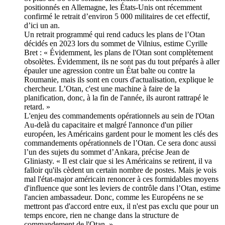
positionnés en Allemagne, les États-Unis ont récemment
confirmé le retrait d’environ 5 000 militaires de cet effectif,
d’ici un an.
Un retrait programmé qui rend caducs les plans de l’Otan
décidés en 2023 lors du sommet de Vilnius, estime Cyrille
Bret : « Évidemment, les plans de l'Otan sont complètement
obsolètes. Évidemment, ils ne sont pas du tout préparés à aller
épauler une agression contre un État balte ou contre la
Roumanie, mais ils sont en cours d'actualisation, explique le
chercheur. L’Otan, c'est une machine à faire de la
planification, donc, à la fin de l'année, ils auront rattrapé le
retard. »
L'enjeu des commandements opérationnels au sein de l'Otan
Au-delà du capacitaire et malgré l'annonce d'un pilier
européen, les Américains gardent pour le moment les clés des
commandements opérationnels de l’Otan. Ce sera donc aussi
l’un des sujets du sommet d’Ankara, précise Jean de
Gliniasty. « Il est clair que si les Américains se retirent, il va
falloir qu'ils cèdent un certain nombre de postes. Mais je vois
mal l'état-major américain renoncer à ces formidables moyens
d'influence que sont les leviers de contrôle dans l’Otan, estime
l'ancien ambassadeur. Donc, comme les Européens ne se
mettront pas d'accord entre eux, il n'est pas exclu que pour un
temps encore, rien ne change dans la structure de
commandement de l'Otan. »