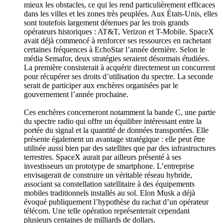
mieux les obstacles, ce qui les rend particulièrement efficaces
dans les villes et les zones très peuplées. Aux États-Unis, elles
sont toutefois largement détenues par les trois grands
opérateurs historiques : AT&T, Verizon et T-Mobile. SpaceX
avait déjà commencé à renforcer ses ressources en rachetant
certaines fréquences à EchoStar l’année dernière. Selon le
média Semafor, deux stratégies seraient désormais étudiées.
La première consisterait à acquérir directement un concurrent
pour récupérer ses droits d’utilisation du spectre. La seconde
serait de participer aux enchères organisées par le
gouvernement l’année prochaine.
Ces enchères concerneront notamment la bande C, une partie
du spectre radio qui offre un équilibre intéressant entre la
portée du signal et la quantité de données transportées. Elle
présente également un avantage stratégique : elle peut être
utilisée aussi bien par des satellites que par des infrastructures
terrestres. SpaceX aurait par ailleurs présenté à ses
investisseurs un prototype de smartphone. L’entreprise
envisagerait de construire un véritable réseau hybride,
associant sa constellation satellitaire à des équipements
mobiles traditionnels installés au sol. Elon Musk a déjà
évoqué publiquement l’hypothèse du rachat d’un opérateur
télécom. Une telle opération représenterait cependant
plusieurs centaines de milliards de dollars.