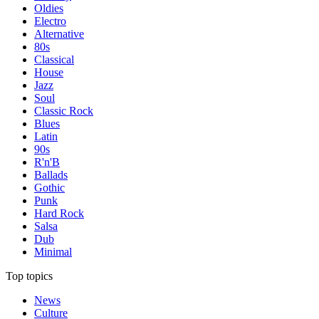
Oldies
Electro
Alternative
80s
Classical
House
Jazz
Soul
Classic Rock
Blues
Latin
90s
R'n'B
Ballads
Gothic
Punk
Hard Rock
Salsa
Dub
Minimal
Top topics
News
Culture