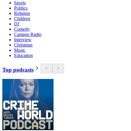
Sports
Politics
Religion
Children
DJ
Comedy
Campus Radio
Interview
Christmas
Music
Education
Top podcasts