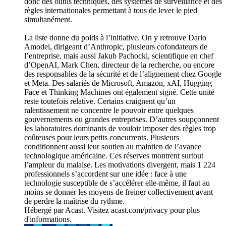
donc des outils techniques, des systèmes de surveillance et des
règles internationales permettant à tous de lever le pied
simultanément.
La liste donne du poids à l’initiative. On y retrouve Dario
Amodei, dirigeant d’Anthropic, plusieurs cofondateurs de
l’entreprise, mais aussi Jakub Pachocki, scientifique en chef
d’OpenAI, Mark Chen, directeur de la recherche, ou encore
des responsables de la sécurité et de l’alignement chez Google
et Meta. Des salariés de Microsoft, Amazon, xAI, Hugging
Face et Thinking Machines ont également signé. Cette unité
reste toutefois relative. Certains craignent qu’un
ralentissement ne concentre le pouvoir entre quelques
gouvernements ou grandes entreprises. D’autres soupçonnent
les laboratoires dominants de vouloir imposer des règles trop
coûteuses pour leurs petits concurrents. Plusieurs
conditionnent aussi leur soutien au maintien de l’avance
technologique américaine. Ces réserves montrent surtout
l’ampleur du malaise. Les motivations divergent, mais 1 224
professionnels s’accordent sur une idée : face à une
technologie susceptible de s’accélérer elle-même, il faut au
moins se donner les moyens de freiner collectivement avant
de perdre la maîtrise du rythme.
Hébergé par Acast. Visitez acast.com/privacy pour plus
d'informations.