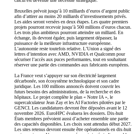
calcul est devenue une nécessité stratégique.
Bruxelles prévoit jusqu’à 10 milliards d’euros d’argent public
afin d’attirer au moins 20 milliards d’investissements privés.
Les aides seront versées en deux étapes. Les quatre premiers
projets pourront recevoir jusqu’à 500 millions d’euros chacun.
Les trois plus ambitieux pourront atteindre un milliard. En
échange, ils devront égaler, puis largement dépasser, la
puissance de la meilleure infrastructure européenne.
L’autonomie reste toutefois relative. L’Union a signé des
lettres d’intention avec AMD, NVIDIA et Qualcomm pour
sécuriser l’accès aux puces performantes, tout en souhaitant
réserver une partie des commandes aux fabricants européens.
La France veut s’appuyer sur son électricité largement
décarbonée, son écosystème technologique et son cadre
juridique. Les 100 millions annoncés doivent couvrir les
futurs besoins des administrations, de la recherche et des
hôpitaux. Le projet complète le plan « Notre IA », le
supercalculateur Jean Zay et les AI Factories pilotées par le
GENCI. Les candidatures devront être déposées avant le 12
novembre 2026. EuroHPC évaluera les dossiers. Dix-huit
États membres prévoient aussi d’acheter ensemble une partie
des capacités disponibles. Les choix sont attendus début 2027.
Les sites retenus devront ensuite être opérationnels en dix-huit