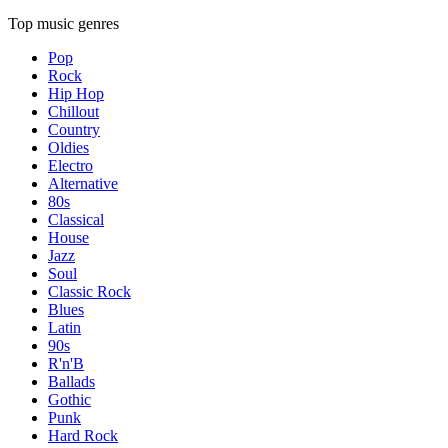
Top music genres
Pop
Rock
Hip Hop
Chillout
Country
Oldies
Electro
Alternative
80s
Classical
House
Jazz
Soul
Classic Rock
Blues
Latin
90s
R'n'B
Ballads
Gothic
Punk
Hard Rock