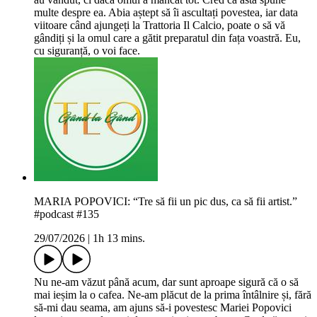
multe despre ea. Abia aștept să îi ascultați povestea, iar data
viitoare când ajungeți la Trattoria Il Calcio, poate o să vă
gândiți și la omul care a gătit preparatul din fața voastră. Eu,
cu siguranță, o voi face.
MARIA POPOVICI: “Tre să fii un pic dus, ca să fii artist.”
#podcast #135
29/07/2026
|
1h 13 mins.
Nu ne-am văzut până acum, dar sunt aproape sigură că o să
mai ieșim la o cafea. Ne-am plăcut de la prima întâlnire și, fără
să-mi dau seama, am ajuns să-i povestesc Mariei Popovici