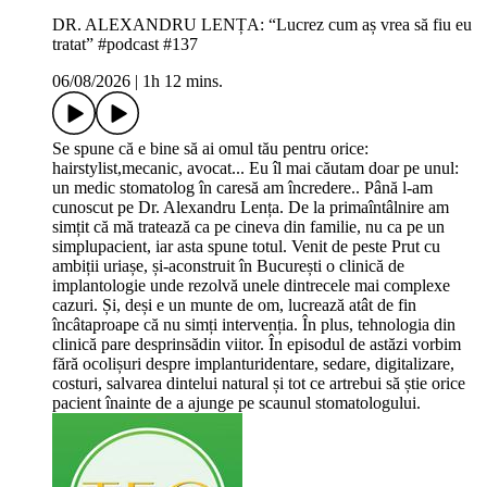
DR. ALEXANDRU LENȚA: “Lucrez cum aș vrea să fiu eu
tratat” #podcast #137
06/08/2026
|
1h 12 mins.
Se spune că e bine să ai omul tău pentru orice:
hairstylist,mecanic, avocat... Eu îl mai căutam doar pe unul:
un medic stomatolog în caresă am încredere.. Până l-am
cunoscut pe Dr. Alexandru Lența. De la primaîntâlnire am
simțit că mă tratează ca pe cineva din familie, nu ca pe un
simplupacient, iar asta spune totul. Venit de peste Prut cu
ambiții uriașe, și-aconstruit în București o clinică de
implantologie unde rezolvă unele dintrecele mai complexe
cazuri. Și, deși e un munte de om, lucrează atât de fin
încâtaproape că nu simți intervenția. În plus, tehnologia din
clinică pare desprinsădin viitor. În episodul de astăzi vorbim
fără ocolișuri despre implanturidentare, sedare, digitalizare,
costuri, salvarea dintelui natural și tot ce artrebui să știe orice
pacient înainte de a ajunge pe scaunul stomatologului.