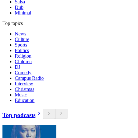
Salsa
Dub
Minimal
Top topics
News
Culture
Sports
Politics
Religion
Children
DJ
Comedy
Campus Radio
Interview
Christmas
Music
Education
Top podcasts