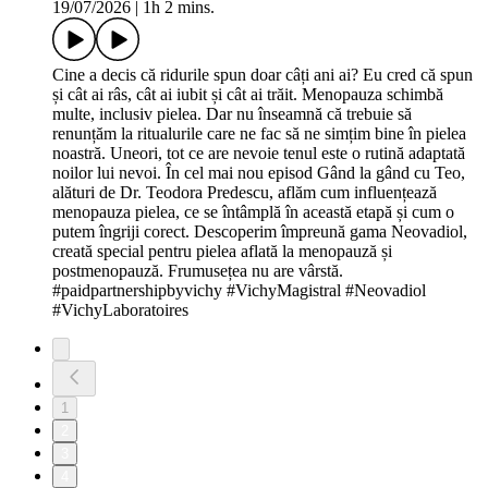
19/07/2026
|
1h 2 mins.
Cine a decis că ridurile spun doar câți ani ai? Eu cred că spun
și cât ai râs, cât ai iubit și cât ai trăit. Menopauza schimbă
multe, inclusiv pielea. Dar nu înseamnă că trebuie să
renunțăm la ritualurile care ne fac să ne simțim bine în pielea
noastră. Uneori, tot ce are nevoie tenul este o rutină adaptată
noilor lui nevoi. În cel mai nou episod Gând la gând cu Teo,
alături de Dr. Teodora Predescu, aflăm cum influențează
menopauza pielea, ce se întâmplă în această etapă și cum o
putem îngriji corect. Descoperim împreună gama Neovadiol,
creată special pentru pielea aflată la menopauză și
postmenopauză. Frumusețea nu are vârstă.
#paidpartnershipbyvichy #VichyMagistral #Neovadiol
#VichyLaboratoires
1
2
3
4