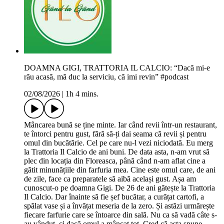
DOAMNA GIGI, TRATTORIA IL CALCIO: “Dacă mi-e
rău acasă, mă duc la serviciu, că imi revin” #podcast
02/08/2026
|
1h 4 mins.
Mâncarea bună se ține minte. Iar când revii într-un restaurant,
te întorci pentru gust, fără să-ți dai seama că revii și pentru
omul din bucătărie. Cel pe care nu-l vezi niciodată. Eu merg
la Trattoria Il Calcio de ani buni. De data asta, n-am vrut să
plec din locația din Floreasca, până când n-am aflat cine a
gătit minunățiile din farfuria mea. Cine este omul care, de ani
de zile, face ca preparatele să aibă același gust. Așa am
cunoscut-o pe doamna Gigi. De 26 de ani gătește la Trattoria
Il Calcio. Dar înainte să fie șef bucătar, a curățat cartofi, a
spălat vase și a învățat meseria de la zero. Și astăzi urmărește
fiecare farfurie care se întoarce din sală. Nu ca să vadă câte s-
au vândut, ci dacă omul a mâncat tot. Cred că asta spune