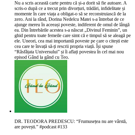
Nu a scris această carte pentru că și-a dorit să fie autoare. A
scris-o după ce a trecut prin divorțuri, trădări, infidelitate și
momente în care viața a obligat-o să se reconstruiască de la
zero. Ani la rând, Dorina Nedelcu Matei s-a întrebat de ce
ajunge mereu în aceeași poveste, indiferent de omul de lângă
ea. Din întrebările acestea s-a născut „Divinul Feminin”, un
ghid pentru toate femeile care simt că e timpul să se aleagă pe
ele. Uneori, cea mai importantă poveste pe care o citești este
cea care te învață să-ți rescrii propria viață. Își spune
“Rǎsfǎțata Universului” și îi aflați povestea în cel mai nou
episod Gând la gând cu Teo.
DR. TEODORA PREDESCU: “Frumusețea nu are vârstă,
are povești.” #podcast #133