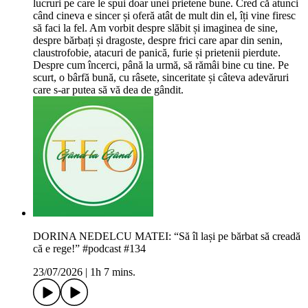
lucruri pe care le spui doar unei prietene bune. Cred că atunci
când cineva e sincer și oferă atât de mult din el, îți vine firesc
să faci la fel. Am vorbit despre slăbit și imaginea de sine,
despre bărbați și dragoste, despre frici care apar din senin,
claustrofobie, atacuri de panică, furie și prietenii pierdute.
Despre cum încerci, până la urmă, să rămâi bine cu tine. Pe
scurt, o bârfă bună, cu râsete, sinceritate și câteva adevăruri
care s-ar putea să vă dea de gândit.
DORINA NEDELCU MATEI: “Să îl lași pe bărbat să creadă
că e rege!” #podcast #134
23/07/2026
|
1h 7 mins.