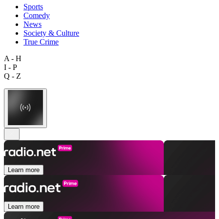
Sports
Comedy
News
Society & Culture
True Crime
A - H
I - P
Q - Z
Learn more
Learn more