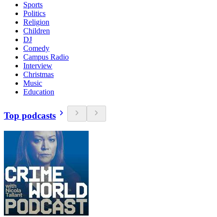
Sports
Politics
Religion
Children
DJ
Comedy
Campus Radio
Interview
Christmas
Music
Education
Top podcasts