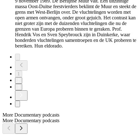
9 november 1989. De Berlijnse Muur valt. Een uitzinnige
massa Oost-Duitse feestvierders beklimt de Muur en steekt de
grens met West-Berlijn over. De vluchtelingen worden met
open armen ontvangen, onder groot gejuich. Het contrast kan
niet groter zijn met de duizenden vluchtelingen die nu de
grenzen van Europa proberen binnen te geraken. Prof.
Hendrik Vos en Sven Speybrouck zijn in Duinkerke, waar
honderden vluchtelingen samentroepen en de UK proberen te
bereiken. Hun eldorado.
1
2
3
More Documentary podcasts
More Documentary podcasts