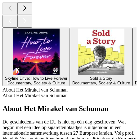
Skyline Drive: How to Live Forever
Sold a Story
Documentary, Society & Culture
Documentary, Society & Culture
Do
About Het Mirakel van Schuman
About Het Mirakel van Schuman
About Het Mirakel van Schuman
De geschiedenis van de EU is niet op één dag geschreven. Wat
begon met een idee op sigarettenblaadjes is uitgemond in een
internationale samenwerking tussen 27 Europese landen. Volg prof.
Hendrik Vos en Sven Speybrouck op hun roadtrip door de Europese