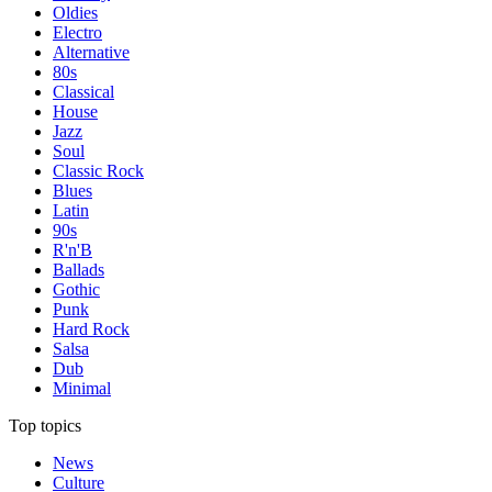
Oldies
Electro
Alternative
80s
Classical
House
Jazz
Soul
Classic Rock
Blues
Latin
90s
R'n'B
Ballads
Gothic
Punk
Hard Rock
Salsa
Dub
Minimal
Top topics
News
Culture