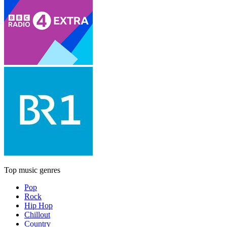
Top music genres
Pop
Rock
Hip Hop
Chillout
Country