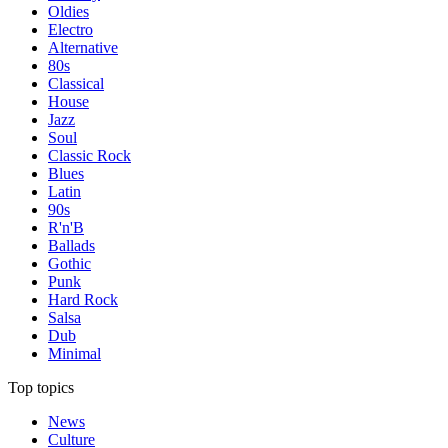
Oldies
Electro
Alternative
80s
Classical
House
Jazz
Soul
Classic Rock
Blues
Latin
90s
R'n'B
Ballads
Gothic
Punk
Hard Rock
Salsa
Dub
Minimal
Top topics
News
Culture