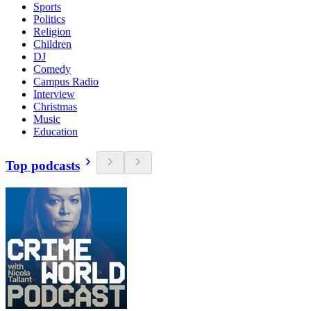
Sports
Politics
Religion
Children
DJ
Comedy
Campus Radio
Interview
Christmas
Music
Education
Top podcasts