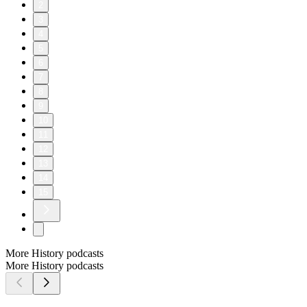
2
3
4
5
6
7
8
9
10
11
12
13
14
15
More History podcasts
More History podcasts