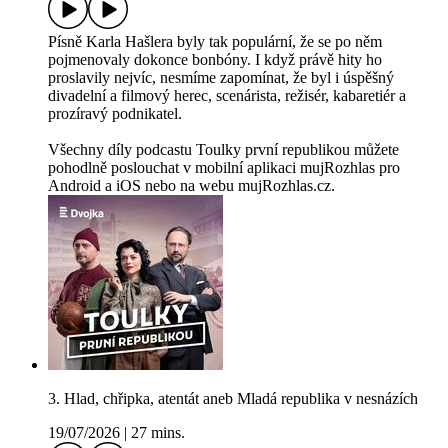
Písně Karla Hašlera byly tak populární, že se po něm
pojmenovaly dokonce bonbóny. I když právě hity ho
proslavily nejvíc, nesmíme zapomínat, že byl i úspěšný
divadelní a filmový herec, scenárista, režisér, kabaretiér a
prozíravý podnikatel.
Všechny díly podcastu Toulky první republikou můžete
pohodlně poslouchat v mobilní aplikaci mujRozhlas pro
Android a iOS nebo na webu mujRozhlas.cz.
3. Hlad, chřipka, atentát aneb Mladá republika v nesnázích
19/07/2026
|
27 mins.