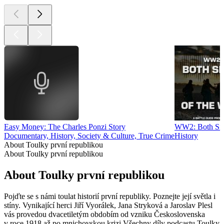
Easy Money: The Charles Ponzi Story
WW2: Both Sid
Documentary, History, Society & Culture, True Crime
History
About Toulky první republikou
About Toulky první republikou
About Toulky první republikou
Pojďte se s námi toulat historií první republiky. Poznejte její světla i
stíny. Vynikající herci Jiří Vyorálek, Jana Stryková a Jaroslav Plesl
vás provedou dvacetiletým obdobím od vzniku Československa
v roce 1918 až po mnichovskou krizi.Všechny díly podcastu Toulky