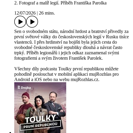
2. Fotograf a malíř legií. Příběh Františka Parolka
12/07/2026
|
26 mins.
Sen o svobodném státu, národní hrdost a bratrství přivedly za
první světové války do československých legií v Rusku tisíce
vlastenců. I přes hrdinství na bojišti byla jejich cesta do
svobodné československé republiky dlouhá a návrat často
trpký. Příběh legionářů i jejich odkaz zaznamenal svými
fotografiemi a svým životem František Parolek.
Všechny díly podcastu Toulky první republikou můžete
pohodlně poslouchat v mobilní aplikaci mujRozhlas pro
Android a iOS nebo na webu mujRozhlas.cz.