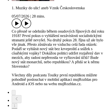
1. Muziky do ulic! aneb Vznik Československa
05/07/2026
|
28 mins.
Co přesně se odehrálo během osudových říjnových dní roku
1918? První pokus o vyhlášení nezávislosti socialistickými
stranami ještě nevyšel. Na druhý pokus 28. října už ale bylo
vše jinak. Přesto zůstávala ve vzduchu celá řada otázek:
Podaří se vyhlásit nový stát bez krveprolití a srážek s
císařskými vojáky? Dokážou politici udržet rozjařený dav v
mezích, aby radost nepřerostla ve vyřizování účtů? Bude
nový stát monarchií, nebo republikou? A přidá se k němu
Slovensko?
Všechny díly podcastu Toulky první republikou můžete
pohodlně poslouchat v mobilní aplikaci mujRozhlas pro
Android a iOS nebo na webu mujRozhlas.cz.
1