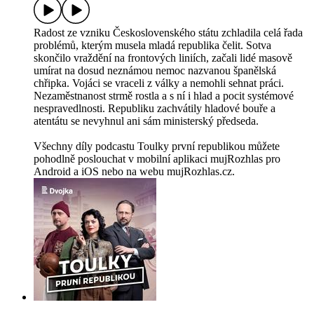
Radost ze vzniku Československého státu zchladila celá řada
problémů, kterým musela mladá republika čelit. Sotva
skončilo vraždění na frontových liniích, začali lidé masově
umírat na dosud neznámou nemoc nazvanou španělská
chřipka. Vojáci se vraceli z války a nemohli sehnat práci.
Nezaměstnanost strmě rostla a s ní i hlad a pocit systémové
nespravedlnosti. Republiku zachvátily hladové bouře a
atentátu se nevyhnul ani sám ministerský předseda.
Všechny díly podcastu Toulky první republikou můžete
pohodlně poslouchat v mobilní aplikaci mujRozhlas pro
Android a iOS nebo na webu mujRozhlas.cz.