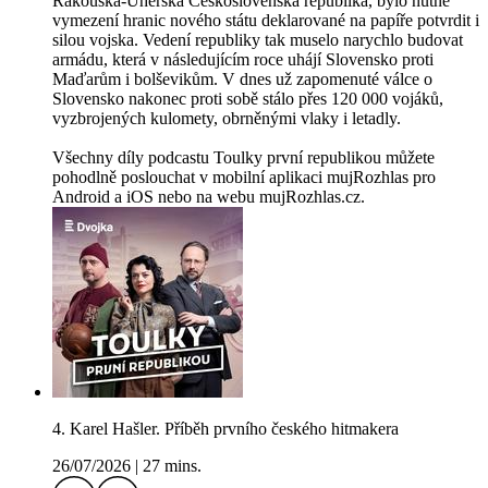
Rakouska-Uherska Československá republika, bylo nutné
vymezení hranic nového státu deklarované na papíře potvrdit i
silou vojska. Vedení republiky tak muselo narychlo budovat
armádu, která v následujícím roce uhájí Slovensko proti
Maďarům i bolševikům. V dnes už zapomenuté válce o
Slovensko nakonec proti sobě stálo přes 120 000 vojáků,
vyzbrojených kulomety, obrněnými vlaky i letadly.
Všechny díly podcastu Toulky první republikou můžete
pohodlně poslouchat v mobilní aplikaci mujRozhlas pro
Android a iOS nebo na webu mujRozhlas.cz.
4. Karel Hašler. Příběh prvního českého hitmakera
26/07/2026
|
27 mins.