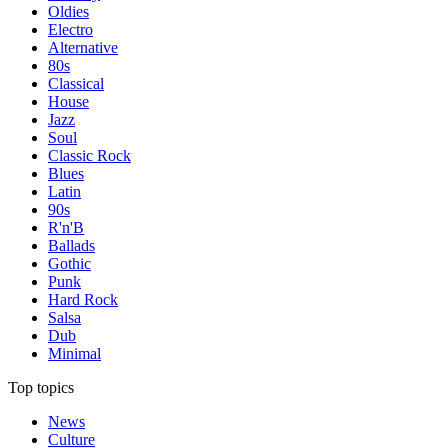
Oldies
Electro
Alternative
80s
Classical
House
Jazz
Soul
Classic Rock
Blues
Latin
90s
R'n'B
Ballads
Gothic
Punk
Hard Rock
Salsa
Dub
Minimal
Top topics
News
Culture