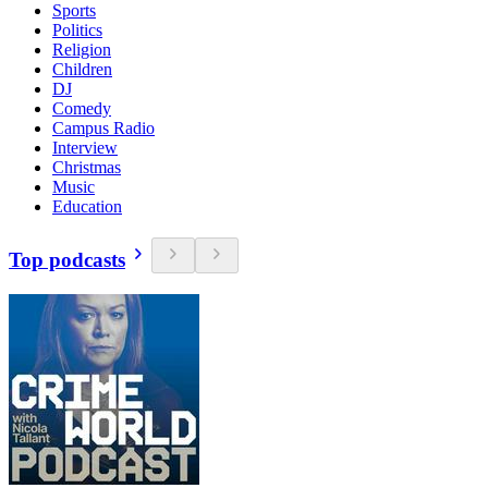
Sports
Politics
Religion
Children
DJ
Comedy
Campus Radio
Interview
Christmas
Music
Education
Top podcasts