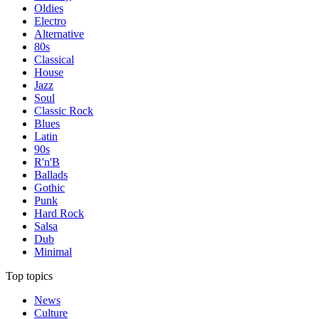
Oldies
Electro
Alternative
80s
Classical
House
Jazz
Soul
Classic Rock
Blues
Latin
90s
R'n'B
Ballads
Gothic
Punk
Hard Rock
Salsa
Dub
Minimal
Top topics
News
Culture