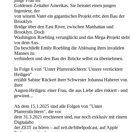
junge Frau im
Goldenen Zeitalter Amerikas. Sie heiratet einen jungen
Ingenieur, der
von seinem Vater ein gigantisches Projekt erbt: den Bau der
Brooklyn
Bridge über den East River, zwischen Manhattan und
Brooklyn. Doch
Washington Roebling verunglückt und das Mega-Projekt steht
vor dem Aus.
Da beschließt Emily Roebling die Ablösung ihres invaliden
Mannes zu
verhindern und den Bau der Brücke selbst zu übernehmen.
In Folge 6 von "Unter Pfarrerstöchtern: Unsere verrückten
Heiligen"
erzählt Sabine Rückert ihrer Schwester Johanna Haberer von
ihrer
August-Heiligen: einer Frau, die aus Liebe alles riskiert - und
gewinnt...
Ab dem 15.1.2025 sind alle Folgen von "Unter
Pfarrerstöchtern", die vor
dem 31.3.2021 erschienen sind, nur noch exklusiv mit einem
Digitalabo
der ZEIT zu hören – auf zeit.de/bibelpodcast, auf Apple