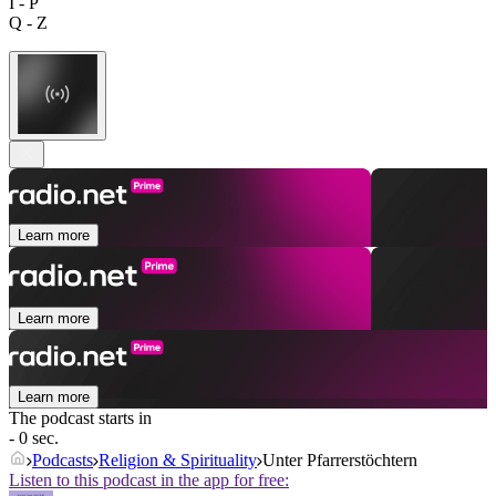
I - P
Q - Z
Learn more
Learn more
Learn more
The podcast starts in
- 0 sec.
Podcasts
Religion & Spirituality
Unter Pfarrerstöchtern
Listen to this podcast in the app for free: