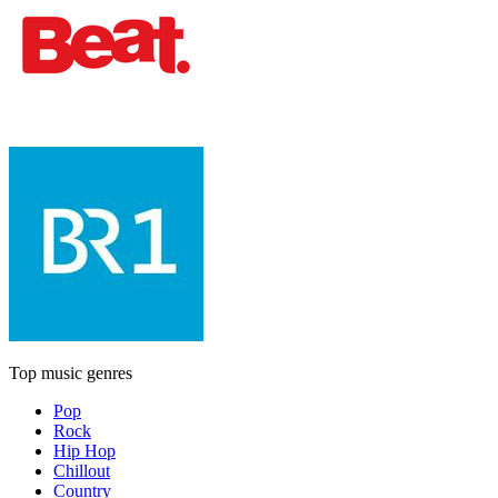
Top music genres
Pop
Rock
Hip Hop
Chillout
Country