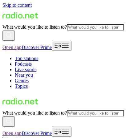
Skip to content
What would you like to listen to?
Open app
Discover Prime
Top stations
Podcasts
Live sports
Near you
Genres
Topics
What would you like to listen to?
Open app
Discover Prime