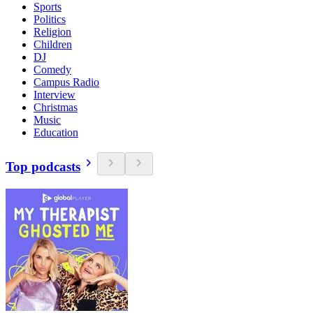
Sports
Politics
Religion
Children
DJ
Comedy
Campus Radio
Interview
Christmas
Music
Education
Top podcasts