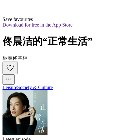
Save favourites
Download for free in the App Store
佟晨洁的“正常生活”
标准佟掌柜
Leisure
Society & Culture
Latest episode