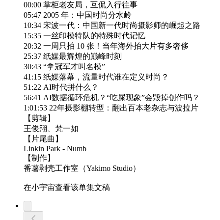
00:00 掌柜老友局，互侃入行往事
05:47 2005 年：中国时尚分水岭
10:34 宋波一代：中国新一代时尚摄影师的崛起之路
15:35 一丝印模特队的特殊时代记忆
20:32 一周只拍 10 张！当年海外拍大片有多奢侈
25:37 纸媒最辉煌的巅峰时刻
30:43 “拿冠军才叫名模”
41:15 纸媒落幕，流量时代谁在定义时尚？
51:22 AI时代拼什么？
56:41 AI数据循环危机？“吃屎现象”会毁掉创作吗？
1:01:53 22年摄影棚转型：翻出百本老杂志与波拉片
【剪辑】
王俊翔、梵一如
【片尾曲】
Linkin Park - Numb
【制作】
番薯剥壳工作室（Yakimo Studio）
在小宇宙查看该单集文稿