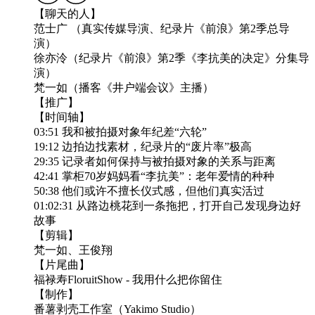
【聊天的人】
范士广 （真实传媒导演、纪录片《前浪》第2季总导
演）
徐亦泠（纪录片《前浪》第2季《李抗美的决定》分集导
演）
梵一如（播客《井户端会议》主播）
【推广】
【时间轴】
03:51 我和被拍摄对象年纪差“六轮”
19:12 边拍边找素材，纪录片的“废片率”极高
29:35 记录者如何保持与被拍摄对象的关系与距离
42:41 掌柜70岁妈妈看“李抗美”：老年爱情的种种
50:38 他们或许不擅长仪式感，但他们真实活过
01:02:31 从路边桃花到一条拖把，打开自己发现身边好
故事
【剪辑】
梵一如、王俊翔
【片尾曲】
福禄寿FloruitShow - 我用什么把你留住
【制作】
番薯剥壳工作室（Yakimo Studio）