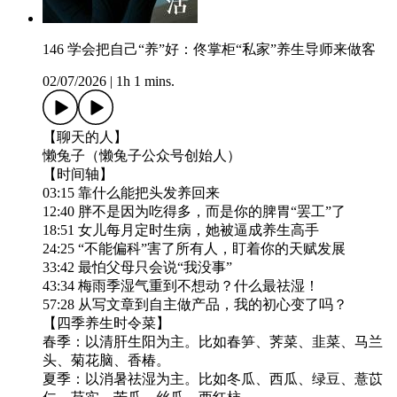
146 学会把自己“养”好：佟掌柜“私家”养生导师来做客
02/07/2026
|
1h 1 mins.
【聊天的人】
懒兔子（懒兔子公众号创始人）
【时间轴】
03:15 靠什么能把头发养回来
12:40 胖不是因为吃得多，而是你的脾胃“罢工”了
18:51 女儿每月定时生病，她被逼成养生高手
24:25 “不能偏科”害了所有人，盯着你的天赋发展
33:42 最怕父母只会说“我没事”
43:34 梅雨季湿气重到不想动？什么最祛湿！
57:28 从写文章到自主做产品，我的初心变了吗？
【四季养生时令菜】
春季：以清肝生阳为主。比如春笋、荠菜、韭菜、马兰
头、菊花脑、香椿。
夏季：以消暑祛湿为主。比如冬瓜、西瓜、绿豆、薏苡