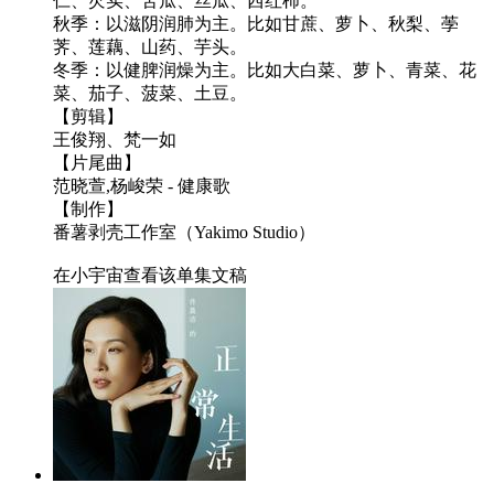
仁、芡实、苦瓜、丝瓜、西红柿。
秋季：以滋阴润肺为主。比如甘蔗、萝卜、秋梨、荸
荠、莲藕、山药、芋头。
冬季：以健脾润燥为主。比如大白菜、萝卜、青菜、花
菜、茄子、菠菜、土豆。
【剪辑】
王俊翔、梵一如
【片尾曲】
范晓萱,杨峻荣 - 健康歌
【制作】
番薯剥壳工作室（Yakimo Studio）
在小宇宙查看该单集文稿