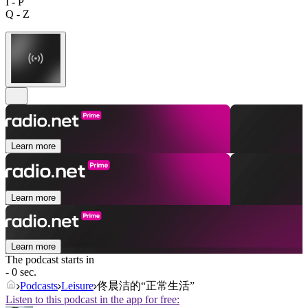
I - P
Q - Z
Learn more
Learn more
Learn more
The podcast starts in
- 0 sec.
Podcasts
Leisure
佟晨洁的“正常生活”
Listen to this podcast in the app for free: