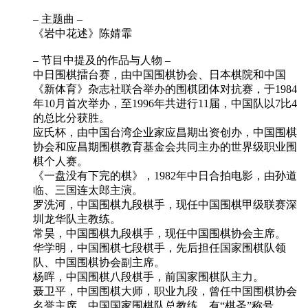
– 主题曲 –
《岩中花述》陈婧霏
– 节目中提及的作品与人物 –
中日围棋擂台赛，由中国围棋协会、日本棋院和中国
《新体育》杂志社联合举办的围棋团体对抗赛，于1984
年10月首次举办，至1996年共进行11届，中国队以7比4
的总比分获胜。
应氏杯，由中国台湾企业家应昌期出资创办，中国围棋
协会和应昌期围棋教育基金会共同主办的世界级职业围
棋个人赛。
《一盘没有下完的棋》，1982年中日合拍电影，由孙道
临、三国连太郎主演。
罗洗河，中国围棋九段棋手，现任中国围棋甲级联赛深
圳龙华队主教练。
常昊，中国围棋九段棋手，现任中国围棋协会主席。
华学明，中国围棋七段棋手，先后担任国家围棋队领
队、中国围棋协会副主席。
杨晖，中国围棋八段棋手，前国家围棋队主力。
聂卫平，中国围棋大师，职业九段，曾任中国围棋协会
名誉主席、中国国家围棋队总教练，有“棋圣”称号。