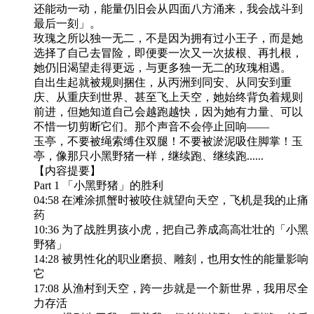
还能动一动，能量仍旧会从四面八方涌来，我会战斗到
最后一刻」。
玫瑰之所以独一无二，不是因为拥有过小王子，而是她
选择了自己去冒险，即便要一次又一次拔根、再扎根，
她仍旧渴望走得更远，与更多独一无二的玫瑰相遇。
自出生起就被规则捆住，从丙洲到同安、从同安到重
庆、从重庆到世界、甚至飞上天空，她始终背负着规则
前进，但她知道自己会越跑越快，因为她有力量、可以
不惜一切剪断它们。那个声音不会停止回响——
玉亭，不要被绳索缚住双腿！不要被淤泥吸住脚掌！玉
亭，像那只小黑野猪一样，继续跑、继续跑......
【内容提要】
Part 1 「小黑野猪」的胜利
04:58 在滩涂抓蟹时被咬住就望向天空，飞机是我的止痛
药
10:36 为了战胜男孩小虎，把自己养成高高壮壮的「小黑
野猪」
14:28 被男性化的职业磨损、雕刻，也用女性的能量影响
它
17:08 从渔村到天空，跨一步就是一个新世界，我用尽全
力存活