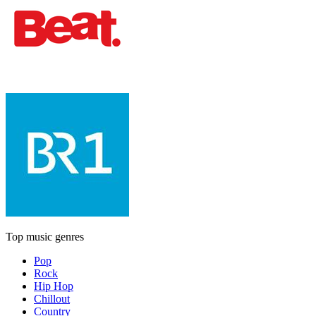
Top music genres
Pop
Rock
Hip Hop
Chillout
Country