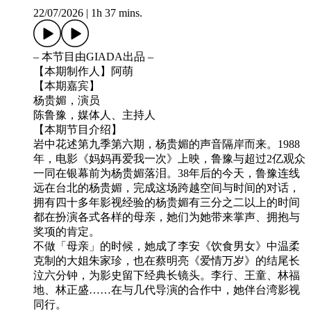
22/07/2026
|
1h 37 mins.
– 本节目由GIADA出品 –
【本期制作人】阿萌
【本期嘉宾】
杨贵媚，演员
陈鲁豫，媒体人、主持人
【本期节目介绍】
岩中花述第九季第六期，杨贵媚的声音隔岸而来。1988
年，电影《妈妈再爱我一次》上映，鲁豫与超过2亿观众
一同在银幕前为杨贵媚落泪。38年后的今天，鲁豫连线
远在台北的杨贵媚，完成这场跨越空间与时间的对话，
拥有四十多年影视经验的杨贵媚有三分之二以上的时间
都在扮演各式各样的母亲，她们为她带来掌声、拥抱与
奖项的肯定。
不做「母亲」的时候，她成了李安《饮食男女》中温柔
克制的大姐朱家珍，也在蔡明亮《爱情万岁》的结尾长
泣六分钟，为影史留下经典长镜头。李行、王童、林福
地、林正盛……在与几代导演的合作中，她伴台湾影视
同行。