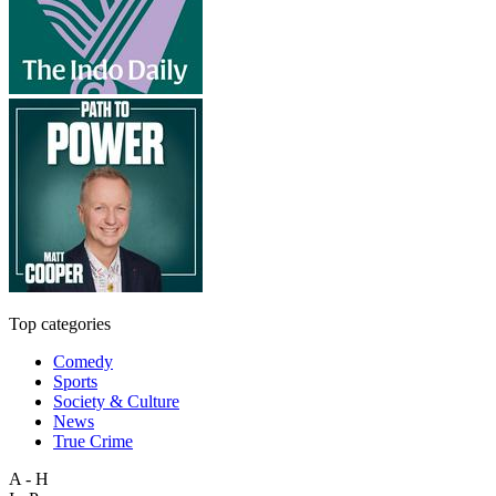
Top categories
Comedy
Sports
Society & Culture
News
True Crime
A - H