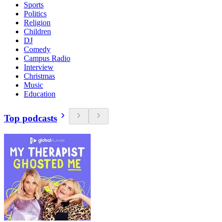
Sports
Politics
Religion
Children
DJ
Comedy
Campus Radio
Interview
Christmas
Music
Education
Top podcasts