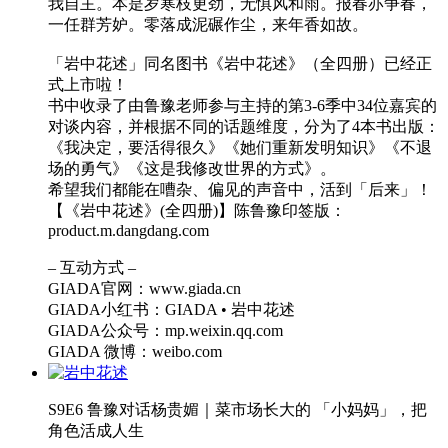
我自主。本是岁寒枝更劲，无惧风和雨。报春亦争春，
一任群芳妒。零落成泥碾作尘，来年香如故。
「岩中花述」同名图书《岩中花述》（全四册）已经正
式上市啦！
书中收录了由鲁豫老师参与主持的第3-6季中34位嘉宾的
对谈内容，并根据不同的话题维度，分为了4本书出版：
《我决定，要活得很久》《她们重新发明知识》《不退
场的勇气》《这是我修改世界的方式》。
希望我们都能在嘈杂、偏见的声音中，活到「后来」！
【《岩中花述》(全四册)】陈鲁豫印签版：
product.m.dangdang.com
– 互动方式 –
GIADA官网：www.giada.cn
GIADA小红书：GIADA • 岩中花述
GIADA公众号：mp.weixin.qq.com
GIADA 微博：weibo.com
S9E6 鲁豫对话杨贵媚｜菜市场长大的 「小妈妈」，把
角色活成人生