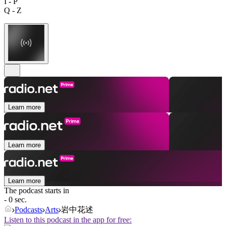
I - P
Q - Z
Learn more
Learn more
Learn more
The podcast starts in
- 0 sec.
Podcasts
Arts
岩中花述
Listen to this podcast in the app for free: