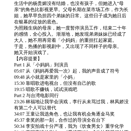
生活中的杨贵媚没有结婚，也没有孩子，但她进入“母
亲”的角色比影视更早。父母长期在菜市场工作，作为长
姐，她早早负担四个弟妹的日常。这些日子成为她日后
在银幕的绽放的底色。
为照顾生病的母亲，她一度暂停演员工作，结束二十年
的感情，全心投入。渐渐地，她发现弟弟妹妹已经成了
大人，她不用再背着「小妈妈」的重担扛起家庭。
于是，热播的影视剧中，又出现了不同样子的母亲。
她又开始演戏了。
【内容提要】
Part 1 从「小妈妈」到演员
05:07 从《妈妈再爱我一次》起，我的声音成了符号
09:48 从小就是家里的「小妈」
15:30 靠唱歌进电视台，但没有自己的歌
19:15 唱歌不赚钱，试试演戏吧
Part 2 与台湾电影同行
23:26 林福地让我学会演戏，李行从未骂过我，林凤娇没
有第二个人可以替代
34:07 王童让我选角色，也让我有机会角逐金马奖
45:37 拿奖的那一刻，合作过的导演全在台下
50:34 李安拍戏十分严谨，我为《饮食男女》重学化学