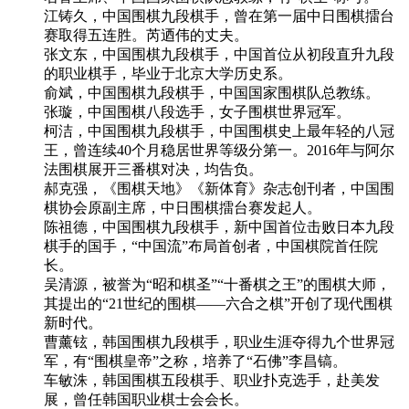
江铸久，中国围棋九段棋手，曾在第一届中日围棋擂台
赛取得五连胜。芮迺伟的丈夫。
张文东，中国围棋九段棋手，中国首位从初段直升九段
的职业棋手，毕业于北京大学历史系。
俞斌，中国围棋九段棋手，中国国家围棋队总教练。
张璇，中国围棋八段选手，女子围棋世界冠军。
柯洁，中国围棋九段棋手，中国围棋史上最年轻的八冠
王，曾连续40个月稳居世界等级分第一。2016年与阿尔
法围棋展开三番棋对决，均告负。
郝克强，《围棋天地》《新体育》杂志创刊者，中国围
棋协会原副主席，中日围棋擂台赛发起人。
陈祖德，中国围棋九段棋手，新中国首位击败日本九段
棋手的国手，“中国流”布局首创者，中国棋院首任院
长。
吴清源，被誉为“昭和棋圣”“十番棋之王”的围棋大师，
其提出的“21世纪的围棋——六合之棋”开创了现代围棋
新时代。
曹薰铉，韩国围棋九段棋手，职业生涯夺得九个世界冠
军，有“围棋皇帝”之称，培养了“石佛”李昌镐。
车敏洙，韩国围棋五段棋手、职业扑克选手，赴美发
展，曾任韩国职业棋士会会长。