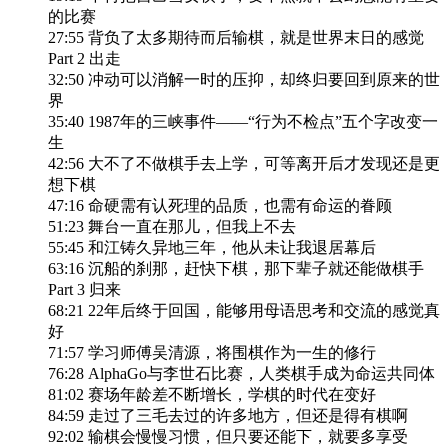
的比赛
27:55 背负了太多期待而后输棋，就是世界末日的感觉
Part 2 出走
32:50 冲动可以消解一时的压抑，却终归要回到原来的世
界
35:40 1987年的三峡事件——“行为不检点”五个字改变一
生
42:56 大不了不做棋手去上学，可等离开后才发现还是更
想下棋
47:16 命硬需有认死理的品质，也需有命运的眷顾
51:23 舞台一直在那儿，但我上不去
55:45 和江铸久异地三年，他从未让我退居幕后
63:16 沉船的刹那，赶快下棋，那下辈子就还能做棋手
Part 3 归来
68:21 22年后终于回国，能够用母语思考和交流的感觉真
好
71:57 学习师傅吴清源，将围棋作为一生的修行
76:28 AlphaGo与李世石比赛，人类棋手成为命运共同体
81:02 赛场年龄差不断增长，学棋的时代在变好
84:59 走过了三毛去过的许多地方，但还是得有棋啊
92:02 输棋会慢慢习惯，但只要还能下，就要多享受