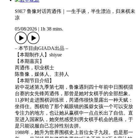
S9E7 鲁豫对话芮迺伟｜一生手谈，半生漂泊，归来棋未
凉
05/08/2026
|
1h 38 mins.
– 本节目由GIADA出品 –
【本期制作人】shiyue
【本期嘉宾】
芮迺伟，职业棋士
陈鲁豫，媒体人、主持人
【本期节目介绍】
岩中花述第九季第七期，鲁豫遇到四十年前中日围棋擂
台赛的女先锋芮迺伟，那曾是她对女棋手的全部想象。
11岁时走进围棋训练班，芮迺伟很快显露出一种天赋：
坐得住。围棋给了那个戴眼镜的孤僻女孩一个可以安放
专注力的地方，也让她从赢棋中一点点长出了自信。直
至进入国家队，她突然感受到男女棋手机会的悬殊，于
是只能说服自己忘掉性别去拼。
1988年，她升为世界围棋史上首位女子九段。也是那一