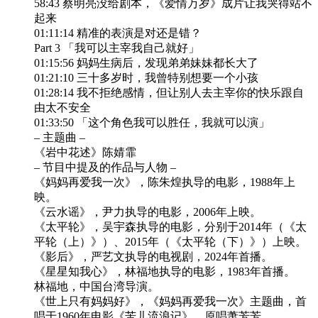
58:43 蔡明亮没给剧本，《爱情万岁》成片让我哭得站不
起来
01:11:14 精准的表演是对还是错？
Part 3 「我可以主宰我自己就好」
01:15:56 妈妈生病后，发现弟弟妹妹都长大了
01:21:10 三十多岁时，我曾特别想要一个小孩
01:28:14 我不拒绝感情，但让别人去主宰你的快乐跟自
由太不安全
01:33:50 「这个角色我可以胜任，我就可以演」
– 主题曲 –
《岩中花述》陈婧霏
– 节目中提及的作品与人物 –
《妈妈再爱我一次》，陈朱煌执导的电影，1988年上
映。
《云水谣》，尹力执导的电影，2006年上映。
《太平轮》，吴宇森执导的电影，分别于2014年（《太
平轮（上）》）、2015年（《太平轮（下）》）上映。
《影后》，严艺文执导的电视剧，2024年首播。
《星星知我心》，林福地执导的电影，1983年首播。
林福地，中国台湾导演。
《世上只有妈妈好》，《妈妈再爱我一次》主题曲，首
唱于1960年电影《苦儿流浪记》，原唱萧芳芳。