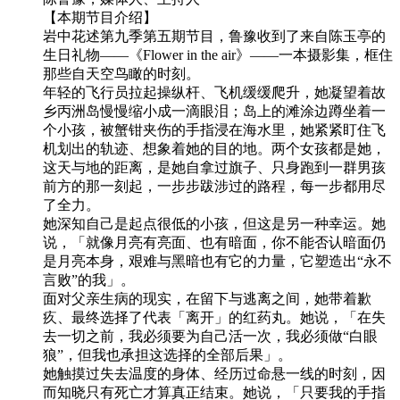
【本期节目介绍】
岩中花述第九季第五期节目，鲁豫收到了来自陈玉亭的
生日礼物——《Flower in the air》——一本摄影集，框住
那些自天空鸟瞰的时刻。
年轻的飞行员拉起操纵杆、飞机缓缓爬升，她凝望着故
乡丙洲岛慢慢缩小成一滴眼泪；岛上的滩涂边蹲坐着一
个小孩，被蟹钳夹伤的手指浸在海水里，她紧紧盯住飞
机划出的轨迹、想象着她的目的地。两个女孩都是她，
这天与地的距离，是她自拿过旗子、只身跑到一群男孩
前方的那一刻起，一步步跋涉过的路程，每一步都用尽
了全力。
她深知自己是起点很低的小孩，但这是另一种幸运。她
说，「就像月亮有亮面、也有暗面，你不能否认暗面仍
是月亮本身，艰难与黑暗也有它的力量，它塑造出“永不
言败”的我」。
面对父亲生病的现实，在留下与逃离之间，她带着歉
疚、最终选择了代表「离开」的红药丸。她说，「在失
去一切之前，我必须要为自己活一次，我必须做“白眼
狼”，但我也承担这选择的全部后果」。
她触摸过失去温度的身体、经历过命悬一线的时刻，因
而知晓只有死亡才算真正结束。她说，「只要我的手指