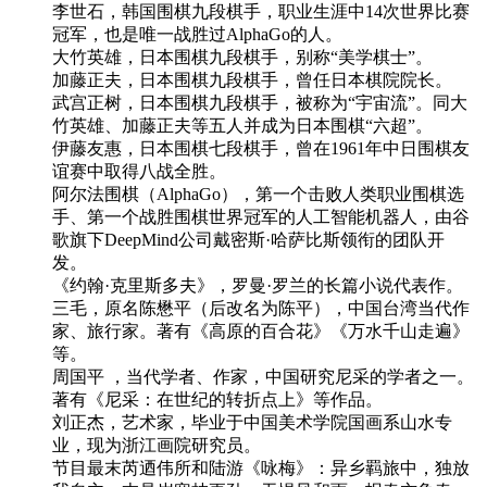
李世石，韩国围棋九段棋手，职业生涯中14次世界比赛
冠军，也是唯一战胜过AlphaGo的人。
大竹英雄，日本围棋九段棋手，别称“美学棋士”。
加藤正夫，日本围棋九段棋手，曾任日本棋院院长。
武宫正树，日本围棋九段棋手，被称为“宇宙流”。同大
竹英雄、加藤正夫等五人并成为日本围棋“六超”。
伊藤友惠，日本围棋七段棋手，曾在1961年中日围棋友
谊赛中取得八战全胜。
阿尔法围棋（AlphaGo），第一个击败人类职业围棋选
手、第一个战胜围棋世界冠军的人工智能机器人，由谷
歌旗下DeepMind公司戴密斯·哈萨比斯领衔的团队开
发。
《约翰·克里斯多夫》，罗曼·罗兰的长篇小说代表作。
三毛，原名陈懋平（后改名为陈平），中国台湾当代作
家、旅行家。著有《高原的百合花》《万水千山走遍》
等。
周国平 ，当代学者、作家，中国研究尼采的学者之一。
著有《尼采：在世纪的转折点上》等作品。
刘正杰，艺术家，毕业于中国美术学院国画系山水专
业，现为浙江画院研究员。
节目最末芮迺伟所和陆游《咏梅》：异乡羁旅中，独放