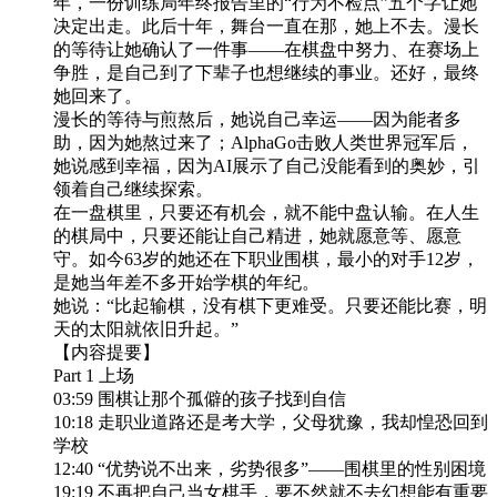
年，一份训练局年终报告里的“行为不检点”五个字让她
决定出走。此后十年，舞台一直在那，她上不去。漫长
的等待让她确认了一件事——在棋盘中努力、在赛场上
争胜，是自己到了下辈子也想继续的事业。还好，最终
她回来了。
漫长的等待与煎熬后，她说自己幸运——因为能者多
助，因为她熬过来了；AlphaGo击败人类世界冠军后，
她说感到幸福，因为AI展示了自己没能看到的奥妙，引
领着自己继续探索。
在一盘棋里，只要还有机会，就不能中盘认输。在人生
的棋局中，只要还能让自己精进，她就愿意等、愿意
守。如今63岁的她还在下职业围棋，最小的对手12岁，
是她当年差不多开始学棋的年纪。
她说：“比起输棋，没有棋下更难受。只要还能比赛，明
天的太阳就依旧升起。”
【内容提要】
Part 1 上场
03:59 围棋让那个孤僻的孩子找到自信
10:18 走职业道路还是考大学，父母犹豫，我却惶恐回到
学校
12:40 “优势说不出来，劣势很多”——围棋里的性别困境
19:19 不再把自己当女棋手，要不然就不去幻想能有重要