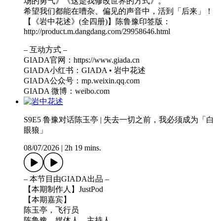
场的勇气》《这是我修改世界的方式》。
希望我们都能在嘈杂、偏见的声音中，活到「后来」！
【《岩中花述》(全四册)】陈鲁豫印签版：
http://product.m.dangdang.com/29958646.html
– 互动方式 –
GIADA官网：https://www.giada.cn
GIADA小红书：GIADA • 岩中花述
GIADA公众号：mp.weixin.qq.com
GIADA 微博：weibo.com
S9E5 鲁豫对话陈玉亭 | 失去一切之前，我必须成为「白
眼狼」
08/07/2026
|
2h 19 mins.
– 本节目由GIADA出品 –
【本期制作人】JustPod
【本期嘉宾】
陈玉亭，飞行员
陈鲁豫，媒体人、主持人