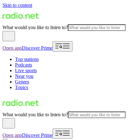
Skip to content
What would you like to listen to?
Open app
Discover Prime
Top stations
Podcasts
Live sports
Near you
Genres
Topics
What would you like to listen to?
Open app
Discover Prime