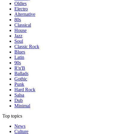
Oldies
Electro
Alternative
80s
Classical
House
Jazz
Soul
Classic Rock
Blues
Latin
90s
R'n'B
Ballads
Gothic
Punk
Hard Rock
Salsa
Dub
Minimal
Top topics
News
Culture