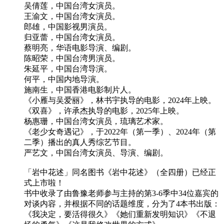
吴倩莲，中国台湾女演员。
王渝文，中国台湾女演员。
郎雄，中国影视男演员。
归亚蕾，中国台湾女演员。
蔡明亮，华语电影导演、编剧。
陈昭荣，中国台湾男演员。
朱延平，中国台湾导演。
何平，中国内地导演。
施南生，中国香港电影制片人。
《小雁与吴爱丽》，林书宇执导的电影，2024年上映。
《双喜》，许承杰执导的电影，2025年上映。
杨惠珊，中国台湾女演员，琉璃艺术家。
《老少女奇遇记》，于2022年（第一季）、2024年（第
二季）播出的真人秀综艺节目。
严艺文，中国台湾女演员、导演、编剧。
「岩中花述」同名图书《岩中花述》（全四册）已经正
式上市啦！
书中收录了由鲁豫老师参与主持的第3-6季中34位嘉宾的
对谈内容，并根据不同的话题维度，分为了4本书出版：
《我决定，要活得很久》《她们重新发明知识》《不退