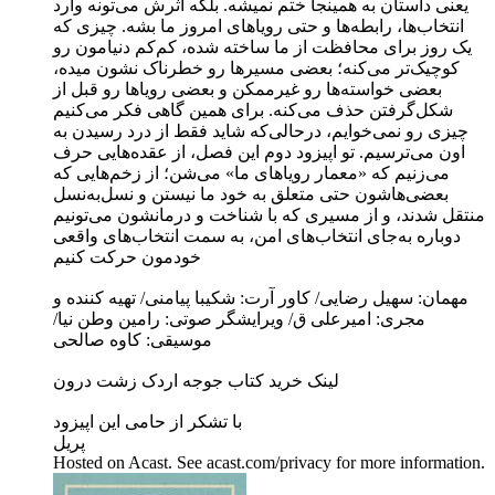
یعنی داستان به همینجا ختم نمیشه. بلکه اثرش می‌تونه وارد
انتخاب‌ها، رابطه‌ها و حتی رویاهای امروز ما بشه. چیزی که
یک روز برای محافظت از ما ساخته شده، کم‌کم دنیامون رو
کوچیک‌تر می‌کنه؛ بعضی مسیرها رو خطرناک نشون میده،
بعضی خواسته‌ها رو غیرممکن و بعضی رویاها رو قبل از
شکل‌گرفتن حذف می‌کنه. برای همین گاهی فکر می‌کنیم
چیزی رو نمی‌خوایم، درحالی‌که شاید فقط از درد رسیدن به
اون می‌ترسیم. تو اپیزود دوم این فصل، از عقده‌هایی حرف
می‌زنیم که «معمار رویاهای ما» می‌شن؛ از زخم‌هایی که
بعضی‌هاشون حتی متعلق به خود ما نیستن و نسل‌به‌نسل
منتقل شدند، و از مسیری که با شناخت و درمانشون می‌تونیم
دوباره به‌جای انتخاب‌های امن، به سمت انتخاب‌های واقعی
خودمون حرکت کنیم
مهمان: سهیل رضایی/ کاور آرت: شکیبا پیامنی/ تهیه کننده و
مجری: امیرعلی ق/ ویرایشگر صوتی: رامین وطن نیا/
موسیقی: کاوه صالحی
لینک خرید کتاب جوجه اردک زشت درون
با تشکر از حامی این اپیزود
پریل
Hosted on Acast. See acast.com/privacy for more information.