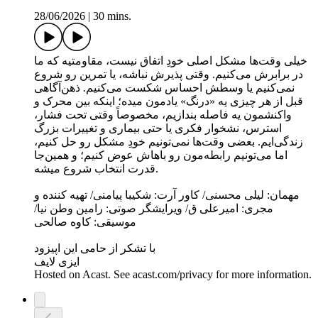
28/06/2026
|
30 mins.
خیلی وقت‌ها مشکل اصلی خودِ اتفاق نیست، مقاومتیه که ما
در برابرش می‌کنیم. وقتی پذیرش نباشه، یا تمرین رو شروع
نمی‌کنیم یا وسطش احساس شکست می‌کنیم. ذهن‌آگاهی
قبل از هر چیزی یه «درنگ» یادمون میده؛ اینکه بین محرک و
واکنشمون یه فاصله بندازیم، مخصوصاً وقتی تحت فشار،
استرس، نشخوار فکری یا حتی بیماری و تغییرات بزرگ
زندگی‌ایم. بعضی وقت‌ها نمی‌تونیم خودِ مشکل رو حل کنیم،
اما می‌تونیم رابطه‌مون رو باهاش عوض کنیم؛ و همین‌جا
قدرت انتخاب شروع میشه.
مهمان: لیلی محسنی/ کاور آرت: شکیبا پیامنی/ تهیه کننده و
مجری: امیرعلی ق/ ویرایشگر صوتی: رامین وطن نیا/
موسیقی: کاوه صالحی
با تشکر از حامی این اپیزود
ایزی لایف
Hosted on Acast. See acast.com/privacy for more information.