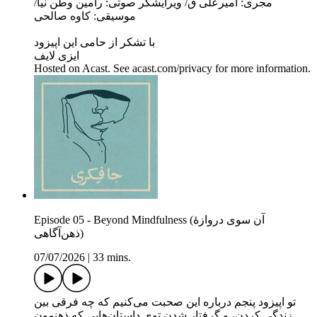
مجری: امیرعلی ق/ ویرایشگر صوتی: رامین وطن نیا/
موسیقی: کاوه صالحی
با تشکر از حامی این اپیزود
ایزی لایف
Hosted on Acast. See acast.com/privacy for more information.
Episode 05 - Beyond Mindfulness (آن سوی دروازهٔ
ذهن‌آگاهی)
07/07/2026
|
33 mins.
تو اپیزود پنجم درباره این صحبت می‌کنیم که چه فرقی بین
زندگی کردن، و گرفتار شدن توی داستان‌هایی که ذهنمون