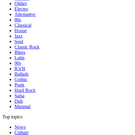
Oldies
Electro
Alternative
80s
Classical
House
Jazz
Soul
Classic Rock
Blues
Latin
90s
R'n'B
Ballads
Gothic
Punk
Hard Rock
Salsa
Dub
Minimal
Top topics
News
Culture