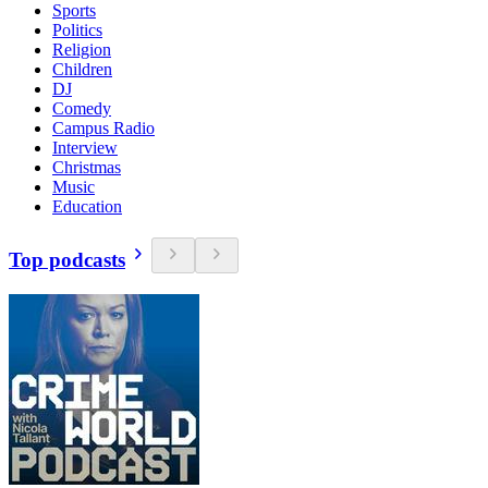
Sports
Politics
Religion
Children
DJ
Comedy
Campus Radio
Interview
Christmas
Music
Education
Top podcasts