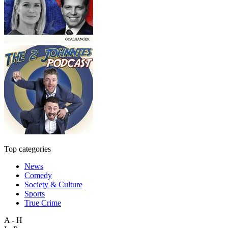
Top categories
News
Comedy
Society & Culture
Sports
True Crime
A - H