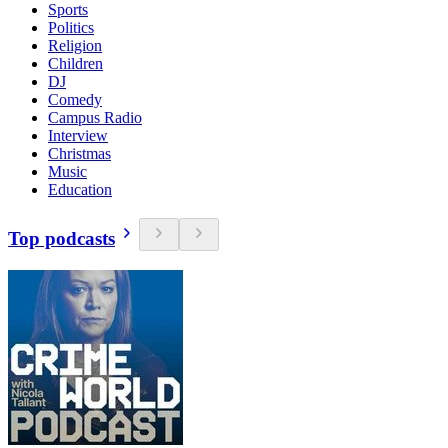
Sports
Politics
Religion
Children
DJ
Comedy
Campus Radio
Interview
Christmas
Music
Education
Top podcasts