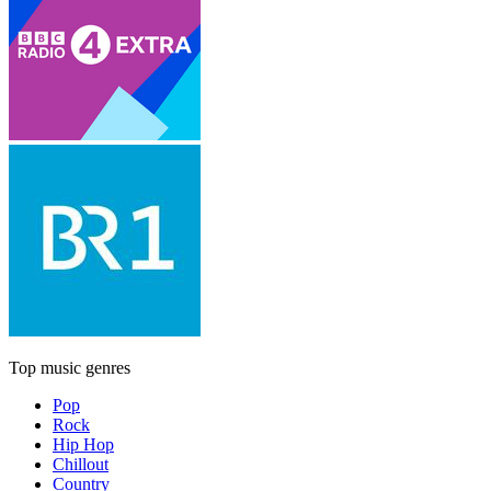
Top music genres
Pop
Rock
Hip Hop
Chillout
Country