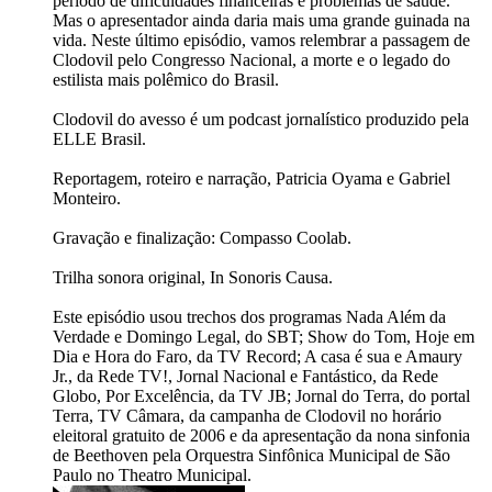
período de dificuldades financeiras e problemas de saúde.
Mas o apresentador ainda daria mais uma grande guinada na
vida. Neste último episódio, vamos relembrar a passagem de
Clodovil pelo Congresso Nacional, a morte e o legado do
estilista mais polêmico do Brasil.
Clodovil do avesso é um podcast jornalístico produzido pela
ELLE Brasil.
Reportagem, roteiro e narração, Patricia Oyama e Gabriel
Monteiro.
Gravação e finalização: Compasso Coolab.
Trilha sonora original, In Sonoris Causa.
Este episódio usou trechos dos programas Nada Além da
Verdade e Domingo Legal, do SBT; Show do Tom, Hoje em
Dia e Hora do Faro, da TV Record; A casa é sua e Amaury
Jr., da Rede TV!, Jornal Nacional e Fantástico, da Rede
Globo, Por Excelência, da TV JB; Jornal do Terra, do portal
Terra, TV Câmara, da campanha de Clodovil no horário
eleitoral gratuito de 2006 e da apresentação da nona sinfonia
de Beethoven pela Orquestra Sinfônica Municipal de São
Paulo no Theatro Municipal.