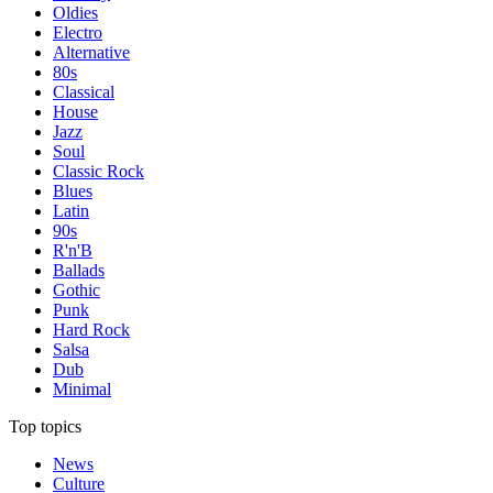
Oldies
Electro
Alternative
80s
Classical
House
Jazz
Soul
Classic Rock
Blues
Latin
90s
R'n'B
Ballads
Gothic
Punk
Hard Rock
Salsa
Dub
Minimal
Top topics
News
Culture