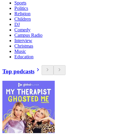
Sports
Politics
Religion
Children
DJ
Comedy
Campus Radio
Interview
Christmas
Music
Education
Top podcasts