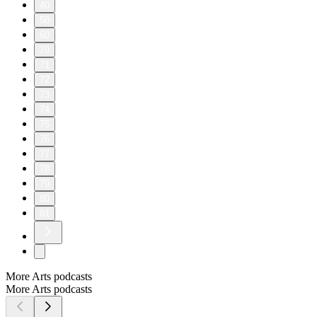
40
50
60
70
71
72
73
74
75
76
77
78
79
80
81
More Arts podcasts
More Arts podcasts