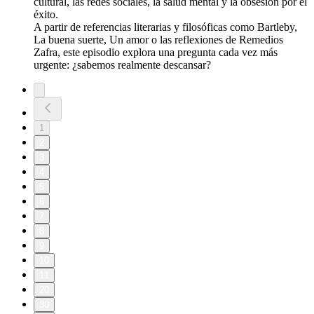
cultural, las redes sociales, la salud mental y la obsesión por el
éxito.
A partir de referencias literarias y filosóficas como Bartleby,
La buena suerte, Un amor o las reflexiones de Remedios
Zafra, este episodio explora una pregunta cada vez más
urgente: ¿sabemos realmente descansar?
1
2
3
4
5
6
7
8
9
10
11
20
30