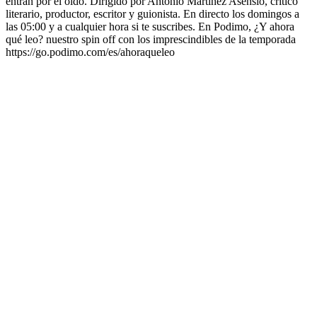
entran por el oído. Dirigido por Antonio Martínez Asensio, crítico
literario, productor, escritor y guionista. En directo los domingos a
las 05:00 y a cualquier hora si te suscribes. En Podimo, ¿Y ahora
qué leo? nuestro spin off con los imprescindibles de la temporada
https://go.podimo.com/es/ahoraqueleo
Podcast website