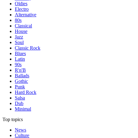
Oldies
Electro
Alternative
80s
Classical
House
Jazz
Soul
Classic Rock
Blues
Latin
90s
R'n'B
Ballads
Gothic
Punk
Hard Rock
Salsa
Dub
Minimal
Top topics
News
Culture