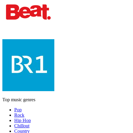
Top music genres
Pop
Rock
Hip Hop
Chillout
Country