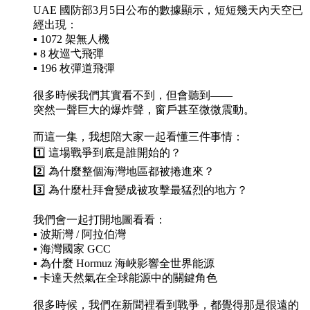
UAE 國防部3月5日公布的數據顯示，短短幾天內天空已
經出現：
▪️ 1072 架無人機
▪️ 8 枚巡弋飛彈
▪️ 196 枚彈道飛彈
很多時候我們其實看不到，但會聽到——
突然一聲巨大的爆炸聲，窗戶甚至微微震動。
而這一集，我想陪大家一起看懂三件事情：
1️⃣ 這場戰爭到底是誰開始的？
2️⃣ 為什麼整個海灣地區都被捲進來？
3️⃣ 為什麼杜拜會變成被攻擊最猛烈的地方？
我們會一起打開地圖看看：
▪️ 波斯灣 / 阿拉伯灣
▪️ 海灣國家 GCC
▪️ 為什麼 Hormuz 海峽影響全世界能源
▪️ 卡達天然氣在全球能源中的關鍵角色
很多時候，我們在新聞裡看到戰爭，都覺得那是很遠的