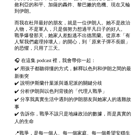
敘利亞的和平、加薩的轟炸、黎巴嫩的危機、現在又輪
到伊朗。
而我在杜拜最好的朋友，就是一位伊朗人。她不是政治
人物，不是軍人，只是個努力想過平凡日子的好人。
戰爭爆發那天，她家人差點逃不出德黑蘭。從原本「有
人幫我們處理掉壞人」的開心，到「原來子彈不長眼」
的恐懼，只用了三天。
🎧 在這集 podcast 裡，我會帶你一起：
✔️ 用孩子都聽得懂的方式，解釋以色列和伊朗之間的最
新衝突
✔️ 說明伊斯蘭什葉派與遜尼派的關鍵分歧
✔️ 分析伊朗與以色列背後的「代理人戰爭」
✔️ 分享我真實生活中遇到的伊朗朋友與她家人的逃難故
事
✔️ 告訴你，戰爭不該只是地緣政治的數據，而是真實的
人的生命
📍戰爭，是每一個人、每一個家庭、每一個希望安穩生