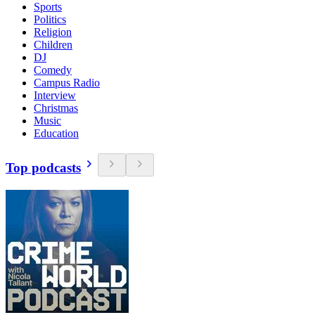
Sports
Politics
Religion
Children
DJ
Comedy
Campus Radio
Interview
Christmas
Music
Education
Top podcasts