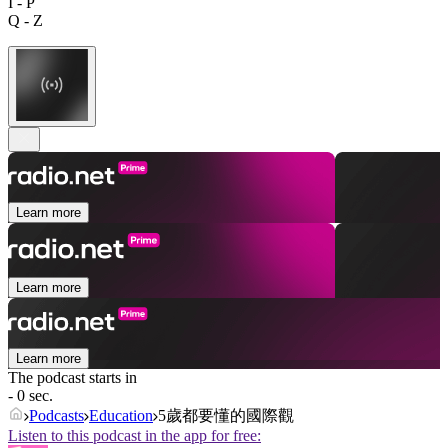
I - P
Q - Z
Learn more
Learn more
Learn more
The podcast starts in
- 0 sec.
Podcasts
Education
5歲都要懂的國際觀
Listen to this podcast in the app for free: