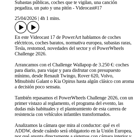
Subastas públicas, coches que te vigilan, una canción
pegadiza, un pato y una pitón - Videocast#17
25/04/2026
|
4h 1 mins.
En este Videocast 17 de PowerArt hablamos de coches
eléctricos, coches baratos, normativa europea, subastas raras,
Tesla, restomod, novedades del sector y el PowerWheels
Challenge 2026.
Arrancamos con el Challenge Wallapop de 3.250 €: coches
para diario, para viajar y para disfrutar con presupuesto
mínimo, desde Renault Twingo, Rover 620, Volvo,
Mitsubishi Galant o Kia Opirus hasta algún clásico con aroma
a decisión poco sensata.
También repasamos el PowerWheels Challenge 2026, con un
primer vistazo al reglamento, el programa del evento, las
dudas más habituales y el planteamiento de esta carrera de
resistencia con vehículos infantiles transformados.
Analizamos la cámara que mira al conductor: qué es el
ADDW, desde cuándo será obligatorio en la Unión Europea,
por qué apunta directamente a sistemas con cámara interior y