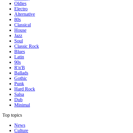
Oldies
Electro
Alternative
80s
Classical
House
Jazz
Soul
Classic Rock
Blues
Latin
90s
R'n'B
Ballads
Gothic
Punk
Hard Rock
Salsa
Dub
Minimal
Top topics
News
Culture