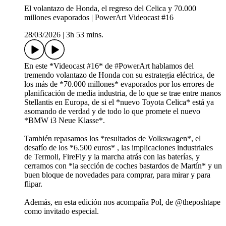
El volantazo de Honda, el regreso del Celica y 70.000
millones evaporados | PowerArt Videocast #16
28/03/2026
|
3h 53 mins.
En este *Videocast #16* de #PowerArt hablamos del
tremendo volantazo de Honda con su estrategia eléctrica, de
los más de *70.000 millones* evaporados por los errores de
planificación de media industria, de lo que se trae entre manos
Stellantis en Europa, de si el *nuevo Toyota Celica* está ya
asomando de verdad y de todo lo que promete el nuevo
*BMW i3 Neue Klasse*.
También repasamos los *resultados de Volkswagen*, el
desafío de los *6.500 euros* , las implicaciones industriales
de Termoli, FireFly y la marcha atrás con las baterías, y
cerramos con *la sección de coches bastardos de Martín* y un
buen bloque de novedades para comprar, para mirar y para
flipar.
Además, en esta edición nos acompaña Pol, de @theposhtape
como invitado especial.