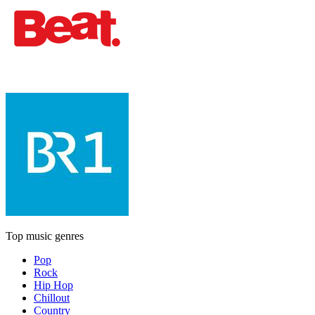
Top music genres
Pop
Rock
Hip Hop
Chillout
Country