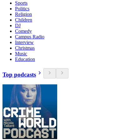
Sports
Politics
Religion
Children
DJ
Comedy
Campus Radio
Interview
Christmas
Music
Education
Top podcasts