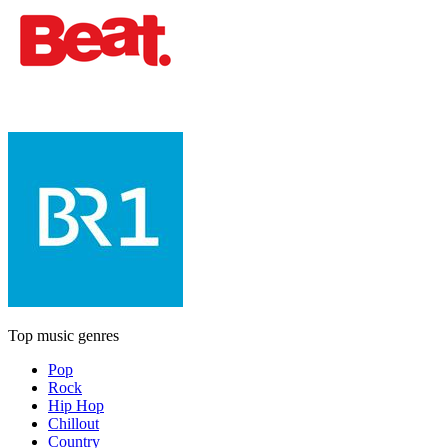
Top music genres
Pop
Rock
Hip Hop
Chillout
Country