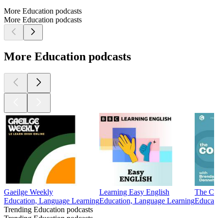
More Education podcasts
More Education podcasts
More Education podcasts
Gaeilge Weekly
Learning Easy English
The Co
Education, Language Learning
Education, Language Learning
Educati
Trending Education podcasts