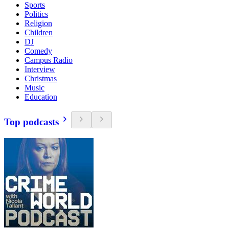
Sports
Politics
Religion
Children
DJ
Comedy
Campus Radio
Interview
Christmas
Music
Education
Top podcasts