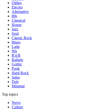
Oldies
Electro
Alternative
80s
Classical
House
Jazz
Soul
Classic Rock
Blues
Latin
90s
R'n'B
Ballads
Gothic
Punk
Hard Rock
Salsa
Dub
Minimal
Top topics
News
Culture