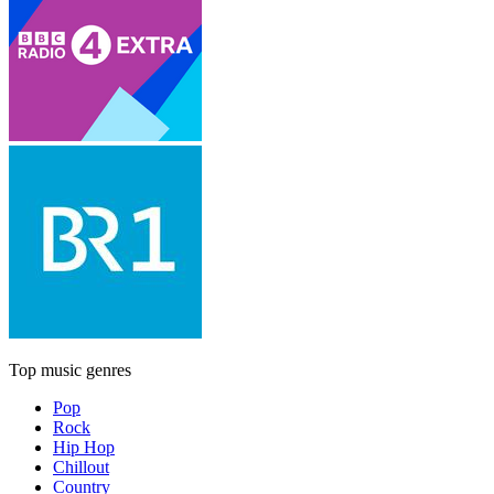
Top music genres
Pop
Rock
Hip Hop
Chillout
Country