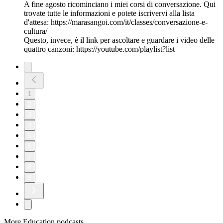
A fine agosto ricominciano i miei corsi di conversazione. Qui
trovate tutte le informazioni e potete iscrivervi alla lista
d'attesa: https://marasangoi.com/it/classes/conversazione-e-
cultura/
Questo, invece, è il link per ascoltare e guardare i video delle
quattro canzoni: https://youtube.com/playlist?list
1
2
3
4
5
6
7
8
9
More Education podcasts