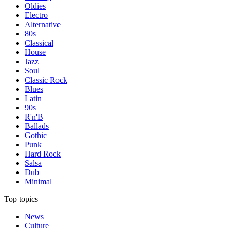
Oldies
Electro
Alternative
80s
Classical
House
Jazz
Soul
Classic Rock
Blues
Latin
90s
R'n'B
Ballads
Gothic
Punk
Hard Rock
Salsa
Dub
Minimal
Top topics
News
Culture