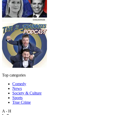
Top categories
Comedy
News
Society & Culture
Sports
True Crime
A - H