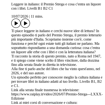
Leggere in italiano: il Premio Strega e cosa c'entra un liquore
con i libri. Livelli B1 B2 C1
10/07/2026
|
11 mins.
Ti piace leggere in italiano e cerchi nuove idee di lettura? In
questo episodio ti parlo del Premio Strega, il premio letterario
più importante d'Italia. Scopriamo insieme cos'è, come
funziona e perché ogni estate tutti gli italiani ne parlano. Ma
soprattutto rispondiamo a una domanda curiosa: cosa c'entra
un liquore alle erbe con i libri e con la letteratura italiana?
Ti racconto la storia di questo premio, nato a Roma nel 1947,
e ti spiego come viene scelto il libro vincitore, dalla dozzina
fino alla serata finale in diretta in televisione.
Alla fine ti parlo anche del libro che ha vinto quest'anno, nel
2026, e del suo autore.
Un episodio perfetto per conoscere meglio la cultura italiana e
per trovare libri in italiano adatti al tuo livello. Livello B1, B2
e C1.
Link alla serata finale trasmessa in televisione:
https://www.raiplay.it/video/2026/07/Premio-Strega---LXXX-
Edizione
Link ai miei corsi di conversazione e cultura: