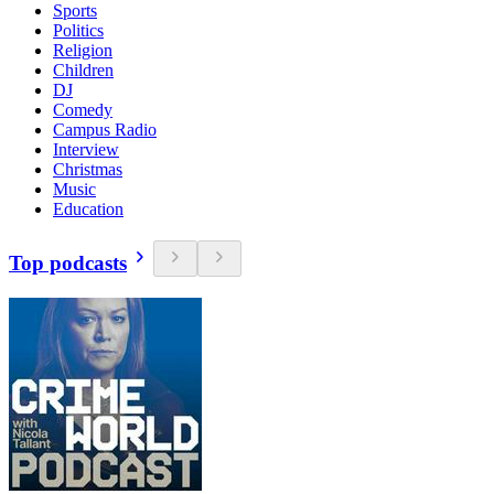
Sports
Politics
Religion
Children
DJ
Comedy
Campus Radio
Interview
Christmas
Music
Education
Top podcasts