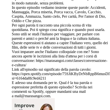
in modo naturale, senza problemi.
In questo episodio vediamo insieme queste parole: Accidenti,
Mannaggia, Porca miseria, Porca vacca, Cavolo, Cacchio,
Caspita, Ammazza, Santo cielo, Per carità, Per l'amor di Dio,
Oddio e Che pizza.
Per ogni parola ti racconto una piccola scena di vita
quotidiana. Poi ti spiego cosa significa e quando puoi usarla.
Sono utili se studi l'italiano per viaggiare, per parlare con
parenti e amici o perché ami la lingua e la cultura italiana.
Queste espressioni ti aiutano a capire l'italiano vero, quello dei
film, delle serie tv e delle conversazioni di tutti i giorni.
Vuoi imparare anche l'italiano colloquiale con me? Sono
ancora aperte le iscrizioni alla lista d'attesa per i corsi di
conversazione: https://marasangoi.com/classes/conversazione-
e-cultura/
Link all'episodio sui significato della parola cavolo:
https://open.spotify.com/episode/75SJiKByDrNbRppB6musDI
si=6164da8fc9ed4211
E adesso una domanda per te. Qual è la tua parola o
espressione preferita di questo episodio? Scrivila nei
commenti su Spotify, oppure mandami una mail
a mail@marasangoi.com.